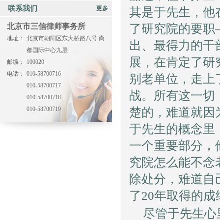
联系我们
更多
其是于先生，他
北京市三信律师事务所
了研究院的要职
地址：
北京市朝阳区东大桥路八号 尚
出、最得力的干
都国际中心九层
展，在肯定了研
邮编：
100020
电话：
010-58700716
别老单位，走上
010-58700717
战。所有这一切
010-58700718
010-58700719
楚的，难道就因
于先生的概念里
一个重要部分，
究院怎么能不念
除处分，难道自
了20年取得的
尽管于先生心