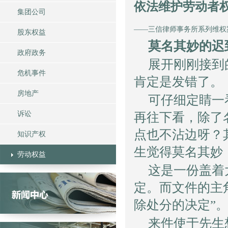
依法维护劳动者
集团公司
——三信律师事务所系列维权
股东权益
莫名其妙的迟
政府政务
展开刚刚接到
危机事件
肯定是发错了。
房地产
可仔细定睛一
诉讼
再往下看，除了
点也不沾边呀？
知识产权
生觉得莫名其妙
劳动权益
这是一份盖着
定。而文件的主
除处分的决定”
来件使于先生