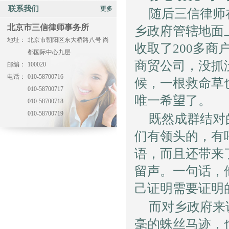
联系我们
更多
随后三信律师
北京市三信律师事务所
乡政府管辖地面
地址：
北京市朝阳区东大桥路八号 尚
收取了200多
都国际中心九层
商贸公司，没抓
邮编：
100020
电话：
010-58700716
候，一根救命草
010-58700717
唯一希望了。
010-58700718
010-58700719
既然成群结对
们有领头的，有
语，而且还带来
留声。一句话，
己证明需要证明
而对乡政府来
毫的蛛丝马迹，