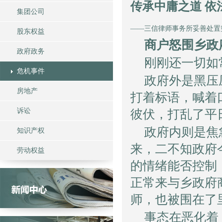
传承中庸之道 依
集团公司
——三信律师事务所妥善处置
股东权益
商户怒围乡政
政府政务
刚刚还一切如
危机事件
政府外是黑压
房地产
打着标语，喊着
诉讼
彼伏，打乱了平
政府内则是焦
知识产权
来，二不知政府
劳动权益
的情绪能否控制
正常来与乡政府
师，也被围在了
事态在恶化着